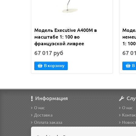
Модель Executive A400M в
Модел
масштабе 1: 100 во
неме
французской ливрее
1: 100
67 017 руб
67 0
В корзину
В
Информация
Слу
О нас
О нас
Доставка
Конта
Оплата заказа
Новос
Условия возврата
Регист