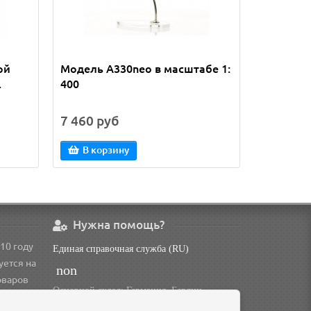
ой
Модель A330neo в масштабе 1:
ТОЛЬКО 
.
400
A350 мод
7 460 руб
21 105 
В корзину
В кор
Нужна помощь?
10 году
Единая справочная служба (RU)
уется на
non
оваров
Основной склад: Германия, Берлин
Доп. склад: Россия, Омск