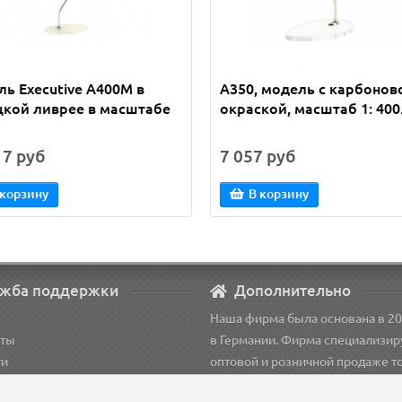
ь Executive A400M в
А350, модель с карбонов
цкой ливрее в масштабе
окраской, масштаб 1: 400
17 руб
7 057 руб
 корзину
В корзину
жба поддержки
Дополнительно
Наша фирма была основана в 20
кты
в Германии. Фирма специализир
ти
оптовой и розничной продаже т
рация
для пилотов.