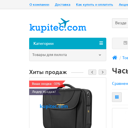
О компании
Доставка
Как купить и оплатить
Акци
Везде
Категории
Товары для пилота
То
Час
Хиты продаж
Сравнен
Ваша скидка: -33%
Лидер п
Лидер продаж!