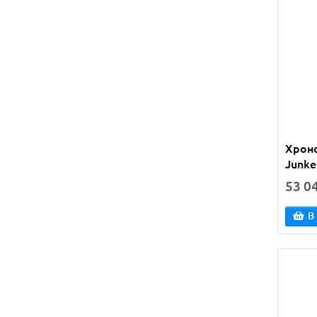
Хроно
Junke
53 0
В