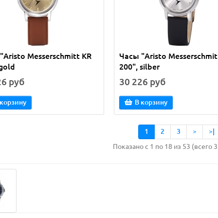
"Aristo Messerschmitt KR
Часы "Aristo Messerschmit
 gold
200", silber
26 руб
30 226 руб
 корзину
В корзину
1
2
3
>
>|
Показано с 1 по 18 из 53 (всего 3