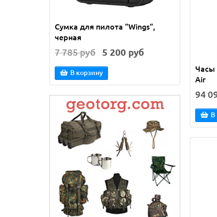
Сумка для пилота "Wings",
Леден
черная
7 785 руб
5 200 руб
346 
Часы 
В корзину
В
Air
94 0
В