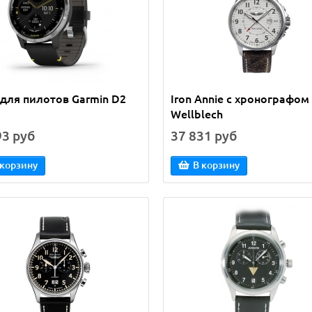
цы "AirmanBeans"
Сумка для пилота "Wings"
синяя
руб
7 785 руб
5 200 руб
для пилотов Garmin D2
Iron Annie с хронографом
 корзину
В корзину
Wellblech
93 руб
37 831 руб
 корзину
В корзину