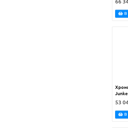
66 3
В
Хроно
Junke
53 0
В