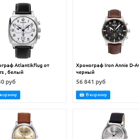
граф Atlantikflug от
Хронограф Iron Annie D-A
rs , белый
черный
40 руб
56 841 руб
 корзину
В корзину