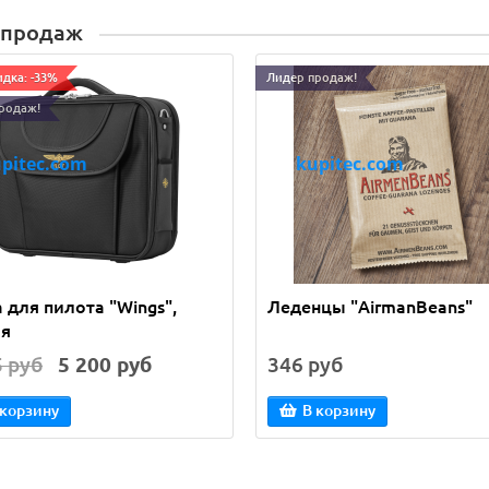
 продаж
идка: -33%
Лидер продаж!
родаж!
 для пилота "Wings",
Леденцы "AirmanBeans"
ая
5 руб
5 200 руб
346 руб
 корзину
В корзину