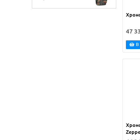
Хроно
47 3
В
Хроно
Zeppe