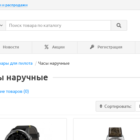
и и распродажи
Новости
Акции
Регистрация
вары для пилота
Часы наручные
ы наручные
ие товаров (0)
родаж!
Ваша скидка: -33%
Лидер продаж!
Сортировать: