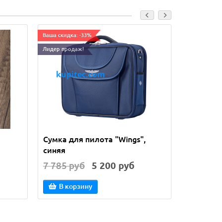
Ваша скидка: -33%
Лидер прода
Лидер продаж!
Сумка для пилота "Wings",
GNS 3000
синяя
Receiver
7 785 руб
5 200 руб
26 425 
В корзину
В кор