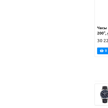
Часы 
200",
30 2
В