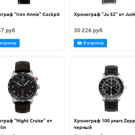
граф "Iron Annie" Cockpit
Хронограф "Ju 52" от Jun
37 руб
30 226 руб
 корзину
В корзину
граф "Night Cruise" от
Хронограф 100 years Zeppe
lin
черный