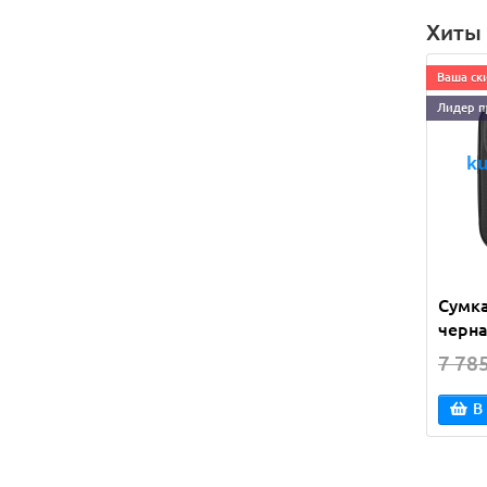
Хиты
Ваша ск
Лидер п
Сумка
черн
7 78
В