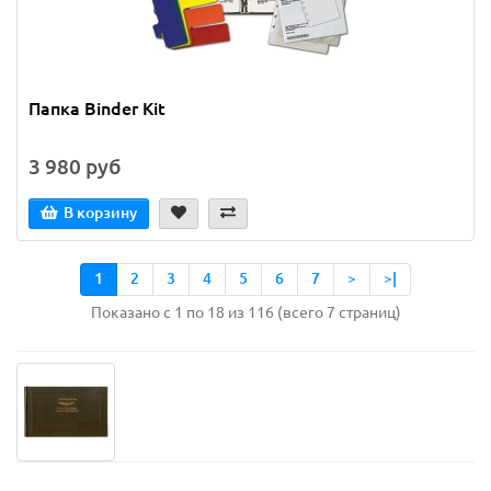
Папка Binder Kit
3 980 руб
В корзину
1
2
3
4
5
6
7
>
>|
Показано с 1 по 18 из 116 (всего 7 страниц)