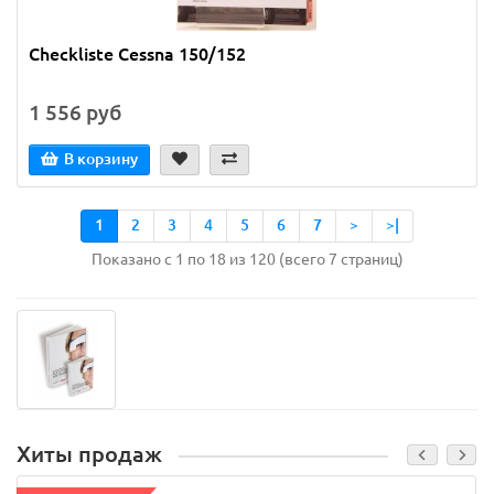
Checkliste Cessna 150/152
1 556 руб
В корзину
1
2
3
4
5
6
7
>
>|
Показано с 1 по 18 из 120 (всего 7 страниц)
Хиты продаж