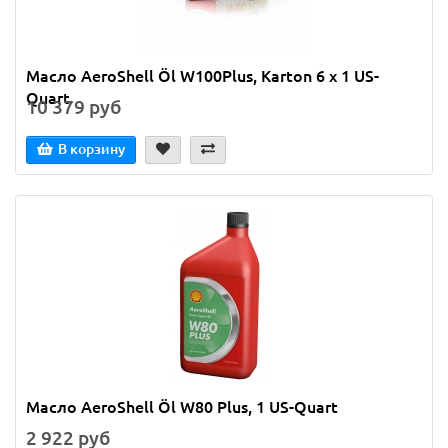
Масло AeroShell Öl W100Plus, Karton 6 x 1 US-
Quart
10 379 руб
В корзину
Масло AeroShell Öl W80 Plus, 1 US-Quart
2 922 руб