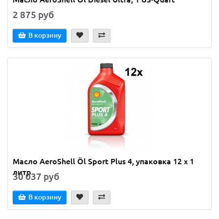
2 875 руб
В корзину
Масло AeroShell Öl Sport Plus 4, упаковка 12 x 1
литр
30 037 руб
В корзину