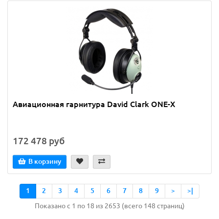
Авиационная гарнитура David Clark ONE-X
172 478 руб
В корзину
1
2
3
4
5
6
7
8
9
>
>|
Показано с 1 по 18 из 2653 (всего 148 страниц)