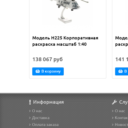
Модель H225 Корпоративная
Моде
раскраска масштаб 1:40
раскр
138 067 руб
141 
В корзину
В
Информация
Слу
О нас
О нас
Доставка
Конта
Оплата заказа
Новос