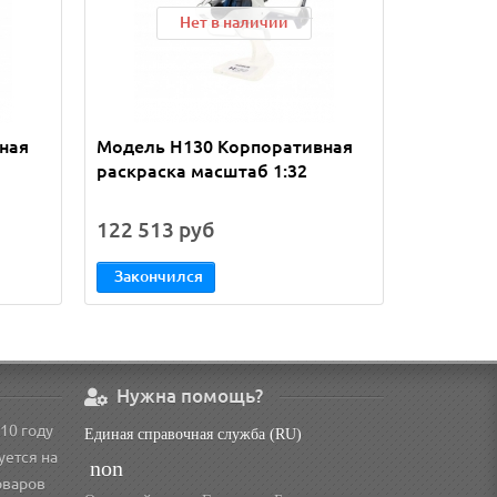
Нет в наличии
ная
Модель H130 Корпоративная
H125M М
раскраска масштаб 1:32
ливрея м
122 513 руб
90 637 
Закончился
В кор
Нужна помощь?
10 году
Единая справочная служба (RU)
уется на
non
оваров