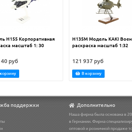
ль H155 Корпоративная
H135M Модель KAKI Воен
аска масштаб 1: 30
раскраска масштаб 1:32
140 руб
121 937 руб
 корзину
В корзину
жба поддержки
Дополнительно
Наша фирма была основана в 20
кты
в Германии. Фирма специализир
ти
оптовой и розничной продаже т