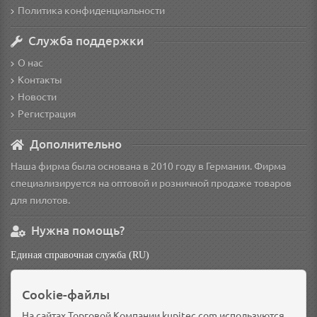
Политика конфиденциальности
Служба поддержки
О нас
Контакты
Новости
Регистрация
Дополнительно
Наша фирма была основана в 2010 году в Германии. Фирма
специализируется на оптовой и розничной продаже товаров
для пилотов.
Нужна помощь?
Единая справочная служба (RU)
non
Cookie-файлы
Основной склад: Германия, Берлин
Доп. склад: Россия, Омск
На сайтах Торговой Компании kupitec.com используются