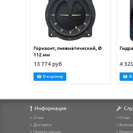
Горизонт, пневматический, Ø
Гидр
112 мм
13 774 руб
4 32
В корзину
В
Информация
Слу
О нас
О нас
Доставка
Конта
Оплата заказа
Новос