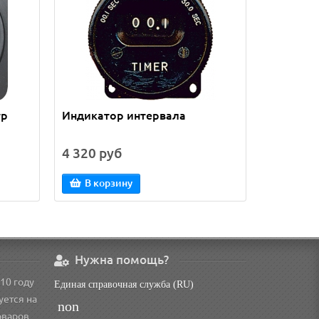
тр
Индикатор интервала
Высотом
4 320 руб
6 315 р
В корзину
В кор
Нужна помощь?
10 году
Единая справочная служба (RU)
уется на
non
оваров