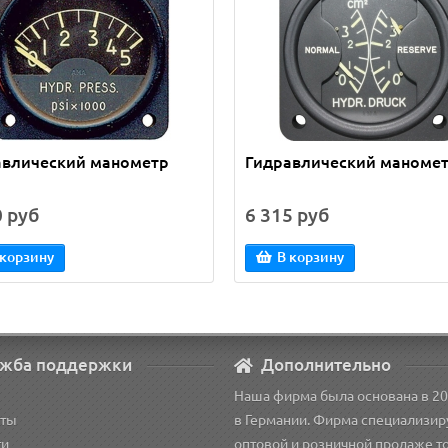
авлический манометр
Гидравлический маноме
0 руб
6 315 руб
 корзину
В корзину
жба поддержки
Дополнительно
Наша фирма была основана в 20
кты
в Германии. Фирма специализир
ти
оптовой и розничной продаже т