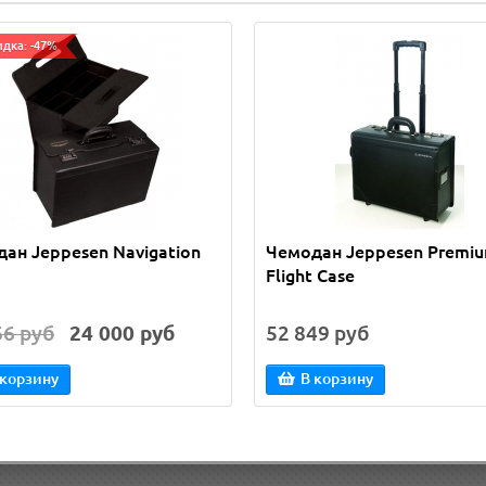
идка: -47%
ан Jeppesen Navigation
Чемодан Jeppesen Premi
Flight Case
66 руб
24 000 руб
52 849 руб
 корзину
В корзину