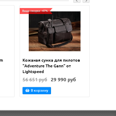
Ваша скидка: -47%
Ваша скидка:
um
Кожаная сумка для пилотов
Кожаная
"Adventure The Gann" от
'The Mar
Lightspeed
56 651 руб
29 990 руб
53 040 
В корзину
В кор