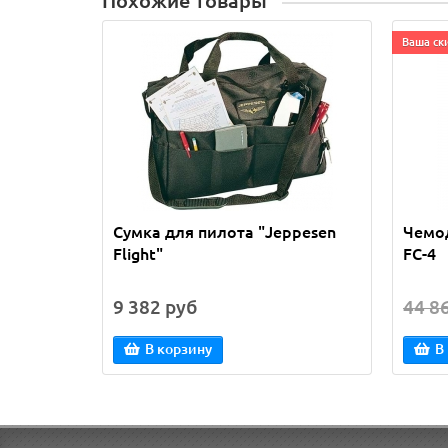
Похожие товары
Ваша ск
Сумка для пилота "Jeppesen
Чемод
Flight"
FC-4
9 382 руб
44 8
В корзину
В