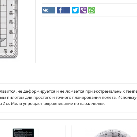
лавится, не деформируется и не ломается при экстремальных темпер
м пилотом для простого и точного планирования полета. Используе
ка 2 м. Мили упрощает выравнивание по параллелям.