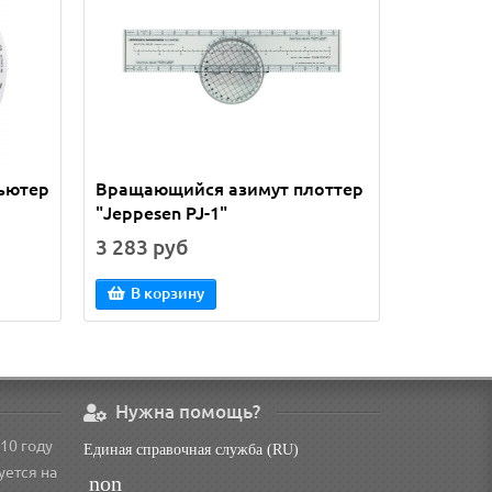
ьютер
Вращающийся азимут плоттер
Навигац
"Jeppesen PJ-1"
Jeppesen
3 283 руб
2 247 р
В корзину
В кор
Нужна помощь?
10 году
Единая справочная служба (RU)
уется на
non