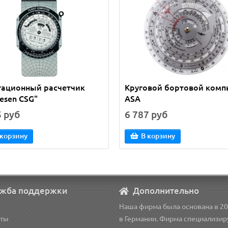
гационный расчетчик
Круговой бортовой комп
esen CSG"
ASA
5 руб
6 787 руб
 корзину
В корзину
жба поддержки
Дополнительно
Наша фирма была основана в 20
кты
в Германии. Фирма специализир