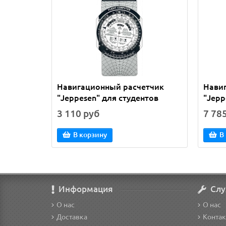
Навигационный расчетчик
Нави
"Jeppesen" для студентов
"Jepp
3 110 руб
7 78
В корзину
В
Информация
Слу
О нас
О нас
Доставка
Конта