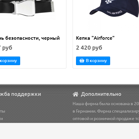
ь безопасности, черный
Кепка "Airforce"
7 руб
2 420 руб
 корзину
В корзину
жба поддержки
Дополнительно
Наша фирма была основана в 20
кты
в Германии. Фирма специализир
ти
оптовой и розничной продаже т
рация
для пилотов.