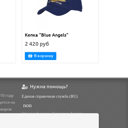
Кепка "Blue Angels"
Купка "Se
2 420 руб
2 420 р
В корзину
В кор
Нужна помощь?
10 году
Единая справочная служба (RU)
уется на
non
оваров
Основной склад: Германия, Берлин
Доп. склад: Россия, Омск