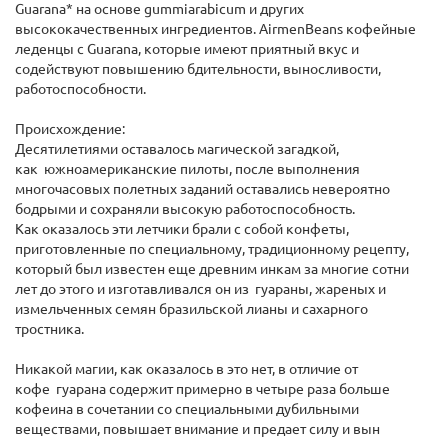
Guarana* на основе gummiarabicum и других
высококачественных ингредиентов. AirmenBeans кофейные
леденцы с Guarana, которые имеют приятный вкус и
содействуют повышению бдительности, выносливости,
работоспособности.
Происхождение:
Десятилетиями оставалось магической загадкой,
как южноамериканские пилоты, после выполнения
многочасовых полетных заданий оставались невероятно
бодрыми и сохраняли высокую работоспособность.
Как оказалось эти летчики брали с собой конфеты,
приготовленные по специальному, традиционному рецепту,
который был известен еще древним инкам за многие сотни
лет до этого и изготавливался он из гуараны, жареных и
измельченных семян бразильской лианы и сахарного
тростника.
Никакой магии, как оказалось в это нет, в отличие от
кофе гуарана содержит примерно в четыре раза больше
кофеина в сочетании со специальными дубильными
веществами, повышает внимание и предает силу и вын