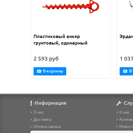
Пластиковый анкер
Эрдан
грунтовый, одинарный
2 593 руб
1 03
В корзину
В
Информация
Слу
О нас
О нас
Доставка
Конта
Оплата заказа
Новос