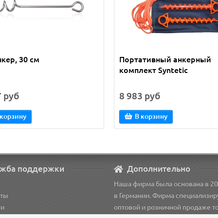
кер, 30 см
Портативный анкерный
комплект Syntetic
7 руб
8 983 руб
 корзину
В корзину
жба поддержки
Дополнительно
Наша фирма была основана в 20
кты
в Германии. Фирма специализир
ти
оптовой и розничной продаже т