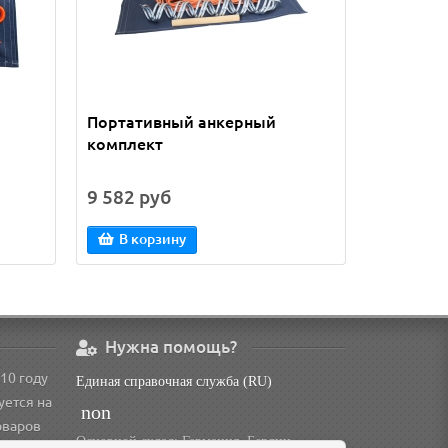
Портативный анкерный
Набор а
комплект
алюмин
9 582 руб
14 771 
В корзину
В кор
Нужна помощь?
10 году
Единая справочная служба (RU)
уется на
non
оваров
Основной склад: Германия, Берлин