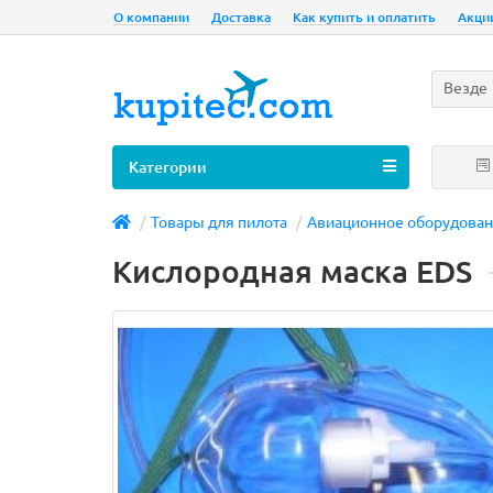
О компании
Доставка
Как купить и оплатить
Акци
Везде
Категории
Товары для пилота
Авиационное оборудова
Кислородная маска EDS