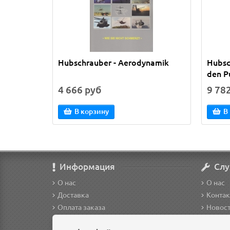
Hubschrauber - Aerodynamik
Hubsc
den P
4 666 руб
9 78
В корзину
В
Информация
Слу
О нас
О нас
Доставка
Конта
Оплата заказа
Новос
Условия возврата
Регист