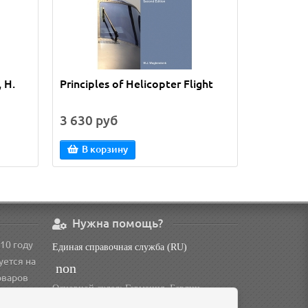
 H.
Principles of Helicopter Flight
Rotary Wi
3 630 руб
2 593 р
В корзину
В кор
Нужна помощь?
10 году
Единая справочная служба (RU)
уется на
non
оваров
Основной склад: Германия, Берлин
Доп. склад: Россия, Омск