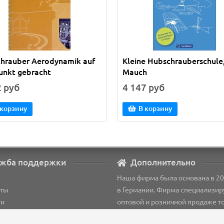
hrauber Aerodynamik auf
Kleine Hubschrauberschule,
unkt gebracht
Mauch
2 руб
4 147 руб
 корзину
В корзину
жба поддержки
Дополнительно
Наша фирма была основана в 20
кты
в Германии. Фирма специализир
ти
оптовой и розничной продаже т
рация
для пилотов.