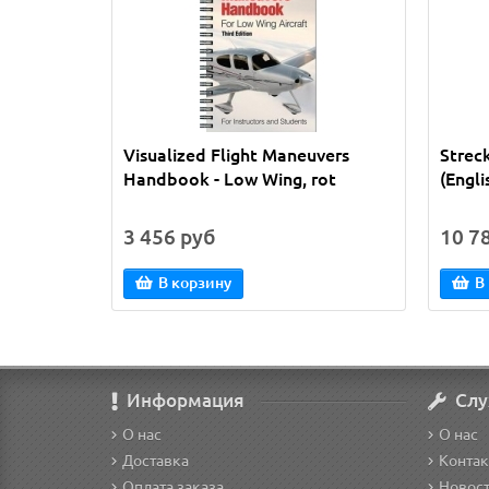
Visualized Flight Maneuvers
Strec
Handbook - Low Wing, rot
(Engli
3 456 руб
10 7
В корзину
В
Информация
Слу
О нас
О нас
Доставка
Конта
Оплата заказа
Новос