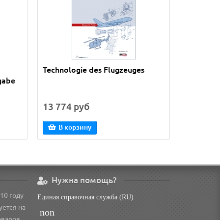
Technologie des Flugzeuges
Die spekt
gabe
Fakten - 
Konsequ
13 774 руб
4 147 р
В корзину
В кор
Нужна помощь?
10 году
Единая справочная служба (RU)
уется на
non
оваров