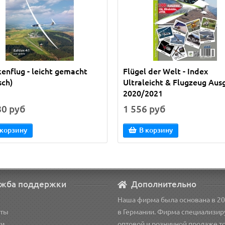
kenflug - leicht gemacht
Flügel der Welt - Index
sch)
Ultraleicht & Flugzeug Aus
2020/2021
80 руб
1 556 руб
 корзину
В корзину
жба поддержки
Дополнительно
Наша фирма была основана в 20
кты
в Германии. Фирма специализир
ти
оптовой и розничной продаже т