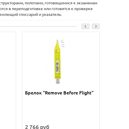
структорами, пилотами, готовящимися к экзаменам
тся в переподготовке или готовятся к проверке
млющий глоссарий и указатель.
Брелок "Remove Before Flight"
Staurohrs
2 766 руб
3 283 р