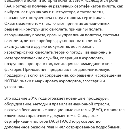
введения в полет и истории полета, затем исследуется роль
FAA, критерии получения различных сертификатов пилота, как
выбрать летную школу и инструктора, а также тесты,
связанные с получением статуса пилота. сертификат.
Охватываемые темы включают принятие авиационных
решений, конструкцию самолета, принципы полета,
аэродинамику полета, органы управления полетом, системы
самолета, летные приборы, руководства по летной
эксплуатации и другие документы, вес и баланс,
характеристики самолета, теорию погоды, авиационные
метеорологические службы, операции в аэропортах,
воздушное пространство, навигация и авиамедицинские
факторы. Приложения предоставляют дополнительную
поддержку, включая сокращения, сокращения и сокращения
NOTAM, знаки и маркировку аэропортов, глоссарий и
указатель.
Это издание 2016 года отражает новейшие процедуры,
оборудование, методы и правила авиационной отрасли,
включая беспилотные авиационные системы (БАС), и является
ключевым справочным документом в Стандартах
сертификации пилотов (ACS) FAA. Это руководство,
дополненное резюме глав и иллюстрированное подробными,