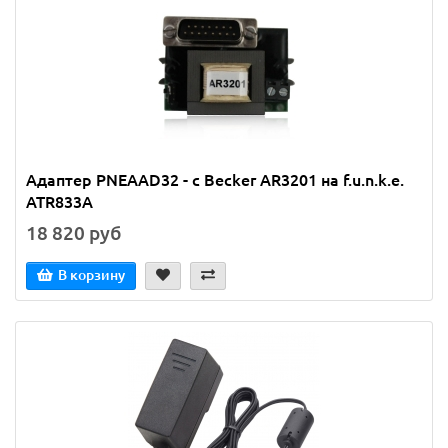
Адаптер PNEAAD32 - с Becker AR3201 на f.u.n.k.e.
ATR833A
18 820 руб
В корзину