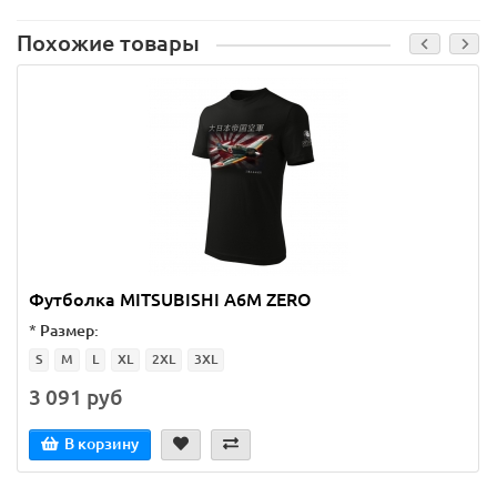
Похожие товары
Футболка MITSUBISHI A6M ZERO
*
Размер:
S
M
L
XL
2XL
3XL
3 091 руб
В корзину