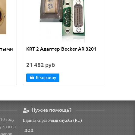
ытыми
KRT 2 Адаптер Becker AR 3201
KRT 2 Ад
21 482 руб
21 482 
В корзину
В кор
Нужна помощь?
10 году
Единая справочная служба (RU)
уется на
non
оваров