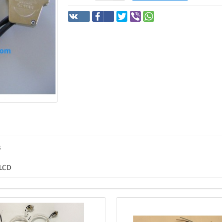
3
 LCD