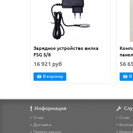
Зарядное устройство вилка
Компл
FSG 5/8
пане
16 921 руб
56 6
В корзину
В
Информация
Слу
О нас
О нас
Доставка
Конта
Оплата заказа
Новос