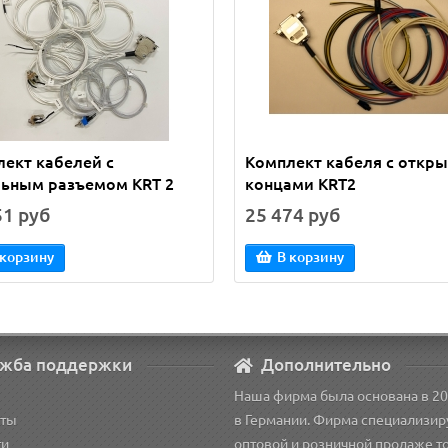
ект кабелей с
Комплект кабеля с откр
льным разъемом KRT 2
концами KRT2
51 руб
25 474 руб
 корзину
В корзину
жба поддержки
Дополнительно
Наша фирма была основана в 20
кты
в Германии. Фирма специализир
ти
оптовой и розничной продаже т