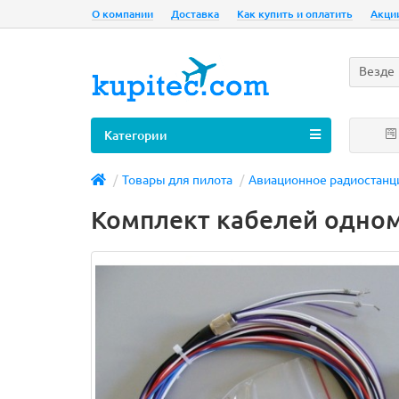
О компании
Доставка
Как купить и оплатить
Акци
Везде
Категории
Товары для пилота
Авиационное радиостанц
Комплект кабелей одном