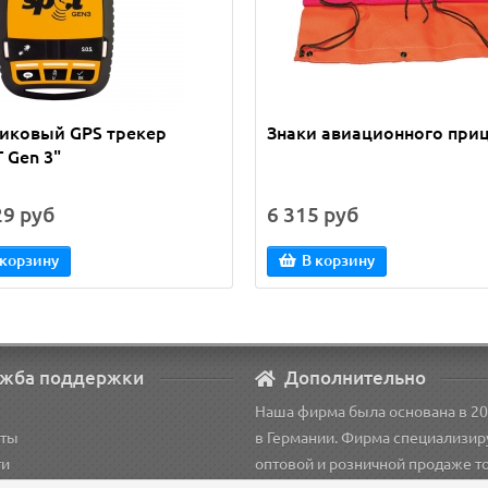
иковый GPS трекер
Знаки авиационного при
 Gen 3"
29 руб
6 315 руб
 корзину
В корзину
жба поддержки
Дополнительно
Наша фирма была основана в 20
кты
в Германии. Фирма специализир
ти
оптовой и розничной продаже т