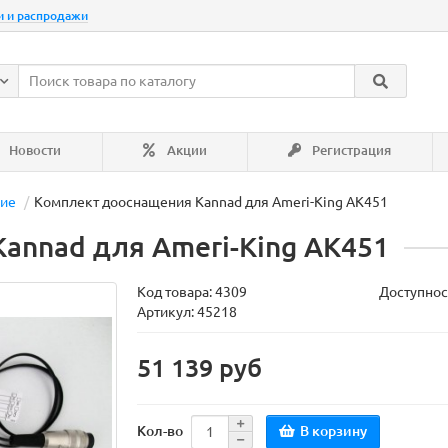
и и распродажи
Новости
Акции
Регистрация
ние
Комплект дооснащения Kannad для Ameri-King AK451
annad для Ameri-King AK451
Код товара:
4309
Доступнос
Артикул: 45218
51 139 руб
В корзину
Кол-во