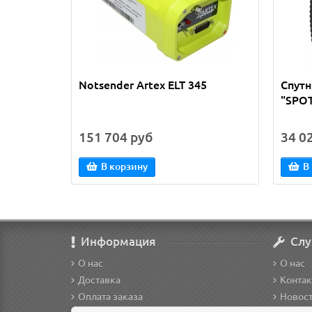
Notsender Artex ELT 345
Спутн
"SPOT
151 704 руб
34 0
В корзину
В
Информация
Слу
О нас
О нас
Доставка
Конта
Оплата заказа
Новос