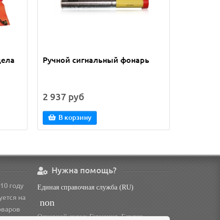
цела
Ручной сигнальный фонарь
C-Strobe
сигнали
2 937 руб
6 315 р
В корзину
В кор
Нужна помощь?
10 году
Единая справочная служба (RU)
уется на
non
оваров
Основной склад: Германия, Берлин