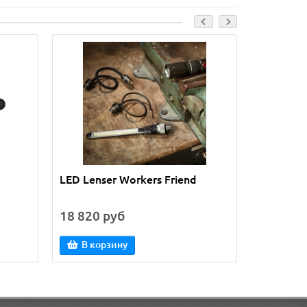
Лидер прода
LED Lenser Workers Friend
GNS 3000
Receiver
18 820 руб
26 425 
В корзину
В кор