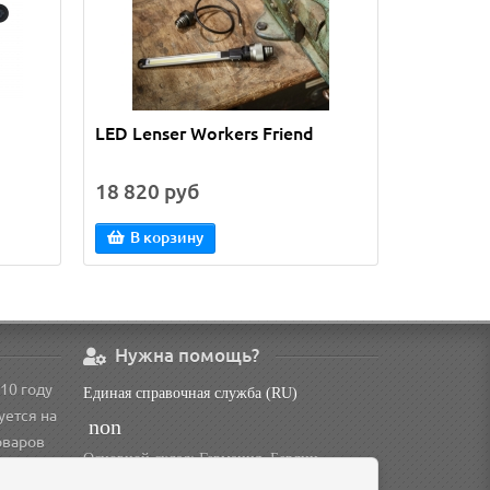
LED Lenser Workers Friend
GNS 3000
Receiver
18 820 руб
26 425 
В корзину
В кор
Нужна помощь?
10 году
Единая справочная служба (RU)
уется на
non
оваров
Основной склад: Германия, Берлин
Доп. склад: Россия, Омск