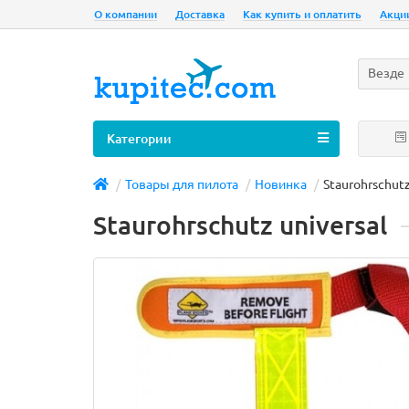
О компании
Доставка
Как купить и оплатить
Акци
Везде
Категории
Товары для пилота
Новинка
Staurohrschutz
Staurohrschutz universal