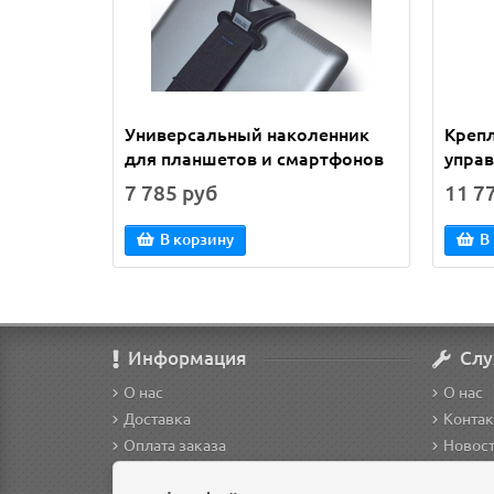
Универсальный наколенник
Креп
для планшетов и смартфонов
управ
7 785 руб
11 7
В корзину
В
Информация
Слу
О нас
О нас
Доставка
Конта
Оплата заказа
Новос
Условия возврата
Регист