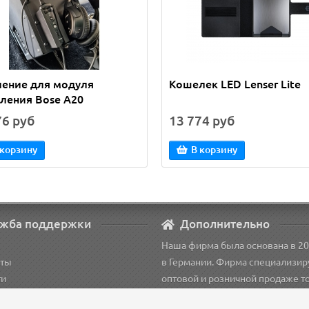
ление для модуля
Кошелек LED Lenser Lite
ления Bose A20
76 руб
13 774 руб
 корзину
В корзину
жба поддержки
Дополнительно
Наша фирма была основана в 20
кты
в Германии. Фирма специализир
ти
оптовой и розничной продаже т
рация
для пилотов.