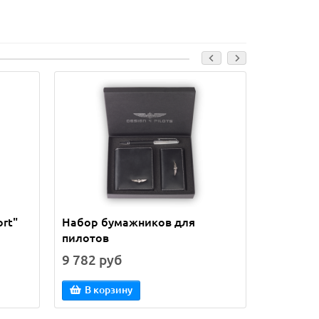
rt"
Набор бумажников для
AirmenBe
пилотов
пакетам
9 782 руб
11 976 
В корзину
В кор