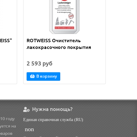
EISS"
ROTWEISS Очиститель
ROTWEIS
лакокрасочного покрытия
защиты 
покрыти
2 593 руб
2 937 р
В корзину
В кор
Нужна помощь?
10 году
Единая справочная служба (RU)
уется на
non
оваров