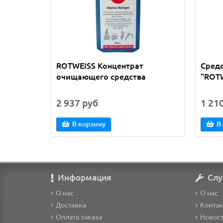
ROTWEISS Концентрат
Средс
очищающего средства
"ROT
2 937 руб
1 21
В корзину
В
Информация
Слу
О нас
О нас
Доставка
Конта
Оплата заказа
Новос