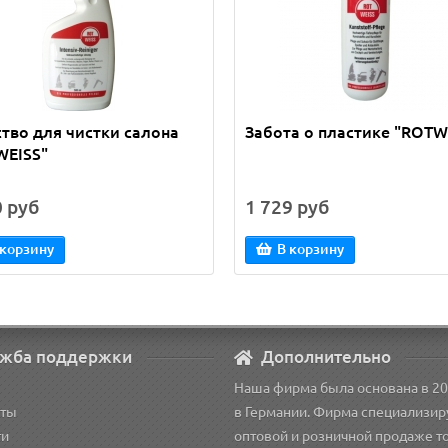
тво для чистки салона
Забота о пластике "ROTW
WEISS"
0 руб
1 729 руб
 корзину
В корзину
жба поддержки
Дополнительно
Наша фирма была основана в 20
кты
в Германии. Фирма специализир
ти
оптовой и розничной продаже т