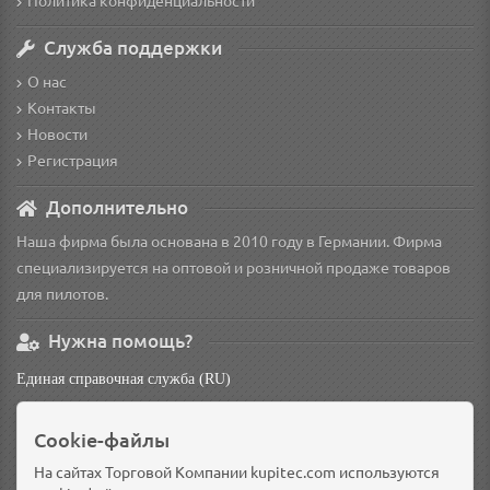
Политика конфиденциальности
Служба поддержки
О нас
Контакты
Новости
Регистрация
Дополнительно
Наша фирма была основана в 2010 году в Германии. Фирма
специализируется на оптовой и розничной продаже товаров
для пилотов.
Нужна помощь?
Единая справочная служба (RU)
non
Cookie-файлы
Основной склад: Германия, Берлин
Доп. склад: Россия, Омск
На сайтах Торговой Компании kupitec.com используются